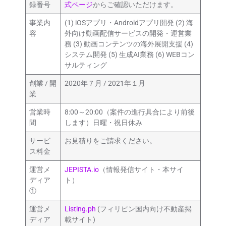
録番号
式ページ
からご確認いただけます。
事業内
(1) iOSアプリ・Androidアプリ開発 (2) 海
容
外向け動画配信サービスの開発・運営業
務 (3) 動画コンテンツの海外展開支援 (4)
システム開発 (5) 生成AI業務 (6) WEBコン
サルティング
創業 / 開
2020年７月 / 2021年１月
業
営業時
8:00～20:00（案件の進行具合により前後
間
します）日曜・祝日休み
サービ
お見積りをご請求ください。
ス料金
運営メ
JEPISTA.io
（情報発信サイト・本サイ
ディア
ト）
①
運営メ
Listing.ph
(フィリピン国内向け不動産掲
ディア
載サイト)