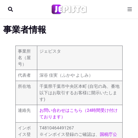
事業者情報
事業所
ジェピスタ
名（屋
号）
代表者
深谷 佳実（ふかや よしみ）
所在地
千葉県千葉市中央区本町 (自宅の為、番地
以下はお取引するお客様に開示いたしま
す)
連絡先
お問い合わせはこちら（24時間受け付け
ております）
インボ
T4810464491267
イス登
※インボイス登録のご確認は、
国税庁公