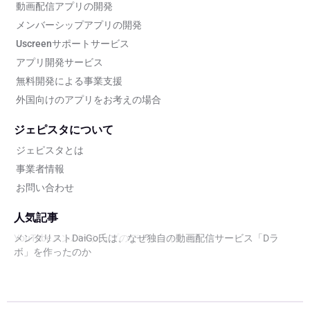
動画配信アプリの開発
メンバーシップアプリの開発
Uscreenサポートサービス
アプリ開発サービス
無料開発による事業支援
外国向けのアプリをお考えの場合
ジェピスタについて
ジェピスタとは
事業者情報
お問い合わせ
人気記事
ReHacQ(リハック)とは - 新アプリをリリース@2025年3月
YouTubeメンバーシップのデメリットとは。
メンタリストDaiGo氏は、なぜ独自の動画配信サービス「Dラ
独自の動画配信サービス(アプリ)が作れるサービスとは｜厳選６
ボ」を作ったのか
社を徹底比較