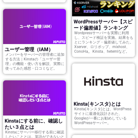
WordPressサーバー【スピ
ード偏差値】ランキング
Wordpressサーバーを実際に利用
し、スピード検証を実施。結果をも
とにランキング・偏差値してみた。
Xserver、ロリポップ、mixhost、
ユーザー管理（IAM）
ConoHa,、Kinsta、hetemlなど。
メンバーをサーバーの管理者に追加
する方法｜Kinstaの「ユーザー管
理」の機能・使い方を解説、実際に
使ってみた感想・口コミなど。
Kinsta(キンスタ)とは
Kinsta(キンスタ)とは、WordPress
サイトに最適化設計された、
Googleが一番にお勧めしている
Kinstaにする前に、確認し
WordPressサーバー。
たい３点とは
Kinstaにサーバー移行する前に確認
したいこととは。英語ができないと