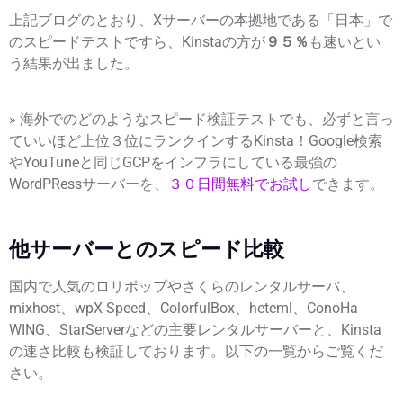
上記ブログのとおり、Xサーバーの本拠地である「日本」で
のスピードテストですら、Kinstaの方が
９５％
も速いとい
う結果が出ました。
» 海外でのどのようなスピード検証テストでも、必ずと言っ
ていいほど上位３位にランクインするKinsta！Google検索
やYouTuneと同じGCPをインフラにしている最強の
WordPRessサーバーを、
３０日間無料でお試し
できます。
他サーバーとのスピード比較
国内で人気のロリポップやさくらのレンタルサーバ、
mixhost、wpX Speed、ColorfulBox、heteml、ConoHa
WING、StarServerなどの主要レンタルサーバーと、Kinsta
の速さ比較も検証しております。以下の一覧からご覧くだ
さい。