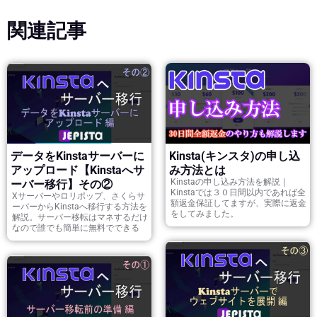
関連記事
データをKinstaサーバーに
Kinsta(キンスタ)の申し込
アップロード【Kinstaへサ
み方法とは
Kinstaの申し込み方法を解説｜
ーバー移行】その②
Kinstaでは３０日間以内であれば全
Xサーバーやロリポップ、さくらサ
額返金保証してますが、実際に返金
ーバーからKinstaへ移行する方法を
をしてみました。
解説。サーバー移転はマネするだけ
なので誰でも簡単に無料でできる