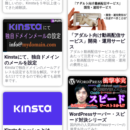
難しいのか。Kinstaを５年以上使っ
てきた経験談。
「アダルト向け動画配信サ
ービス」開発・運用サービ
ス
アダルト動画配信サービスを作るに
あたって注意すべきこととは。アダ
Kinstaにて、独自ドメイン
ルト動画配信サービスの開発・運用
のメールを設定
の費用とは。
Kinstaで独自ドメインのメールアド
レスを設定する方法を解説。マネす
るだけでできるので初心者でも超簡
単です。
WordPressサーバー・スピ
ード対決シリーズ
国内外の人気WordPressサーバーの
速度を比べてみた。