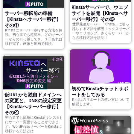
Kinstaサーバーで、ウェブ
サーバー移転前の準備
サイトを展開【Kinstaへサ
【Kinstaへサーバー移行】
ーバー移行】その③
世界最強サーバー「Kinsta」に引っ
その①
越しする方法を解説！ックスサーバ
Kinstaにサーバー移行する方法を解
ーやロリポップ、さくらサーバーか
説。初心者でも超簡単。どのサーバ
らの移行方法を説明！
ーからの引っ越しでき、１日あれば
移行完了。画像と動画で解説。
初めてKinstaチャットサポ
仮URLから独自ドメインへ
ートをしてみる
Kinstaのサポートの使い方について
の変更と、DNSの設定変更
解説します。
【Kinstaへサーバー移行】
その④
初心者でも簡単にKinsta(キンスタ)
にサーバー変更することができま
す。WordPressサーバーをKinstaに
移転する方法とは