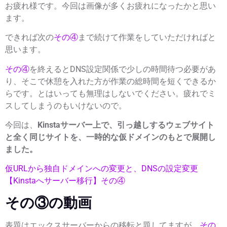
お疲れ様です。今回は画像が多くお疲れになったかと思い
ます。
できれば次の
その④
まで続けて作業をしていただければと
思います。
その④
を終えるとDNS設定関係で少しの時間待つ必要があ
り、そこで休憩を入れた方が作業の総時間を短くできるか
らです。とはいっても
無理はしないでください
。疲れでミ
スしてしまうのもいけないので。
今回は、
Kinstaサーバー上で、引っ越しするウェブサイト
と全く同じサイトを、
一時的な仮ドメイン
のもとで展開し
ました。
仮URLから独自ドメインへの変更と、DNSの設定変更
【Kinstaへサーバー移行】その④
その③の動画
表題はエックスサーバーからの移転と題してますが、
その