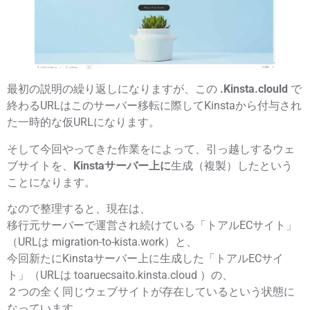
最初の説明の繰り返しになりますが、この
.Kinsta.clould
で
終わるURLはこの
サーバー移転に際してKinstaから付与され
た
一時的な仮URL
になります。
そして今回やってきた作業をによって、
引っ越しするウェ
ブサイトを、
Kinstaサーバー上に
生成（複製）した
という
ことになります。
なので整理すると、現在は、
移行元サーバーで運営され続けている「トアルECサイト」
（URLは migration-to-kista.work）
と、
今回新たにKinstaサーバー上に生成した「トアルECサイ
ト」（URLは toaruecsaito.kinsta.cloud ）
の、
２つの全く同じウェブサイトが存在している
という状態に
なっています。