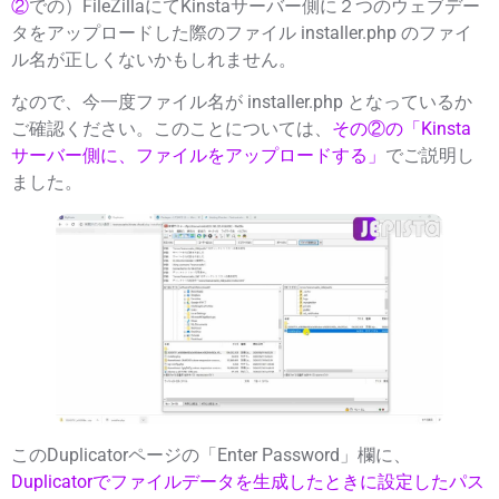
②
での）FileZillaにてKinstaサーバー側に２つのウェブデー
タをアップロードした際のファイル
installer.php
の
ファイ
ル名が正しくない
かもしれません。
なので、今一度ファイル名が
installer.php
となっているか
ご確認ください。このことについては、
その②の「Kinsta
サーバー側に、ファイルをアップロードする」
でご説明し
ました。
このDuplicatorページの「
Enter Password
」欄に、
Duplicatorでファイルデータを生成したときに設定したパス