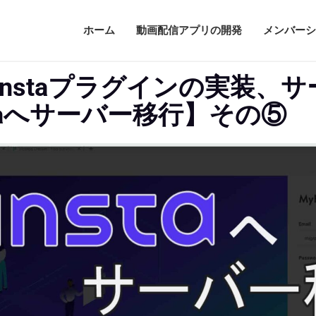
ホーム
動画配信アプリの開発
メンバーシ
Kinstaプラグインの実装、
staへサーバー移行】その⑤