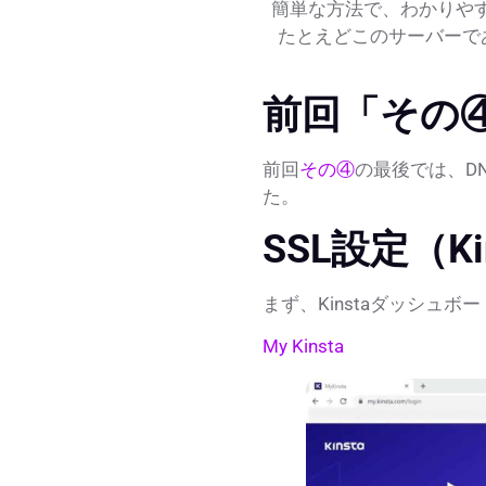
簡単な方法で、わかりや
たとえどこのサーバーで
前回「その
前回
その④
の最後では、D
た。
SSL設定（K
まず、Kinstaダッシュ
My Kinsta