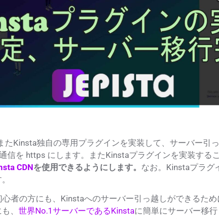
またKinsta独自の専用プラグインを実装して、サーバー引
を https
にします。
またKinstaプラグインを実装する
nsta CDN
を使用できるようにします。
なお。Kinstaプ
す。
初心者の方にも、Kinstaへのサーバー引っ越しができるため
にも、
世界No.1サーバーであるKinsta
に簡単にサーバー移行