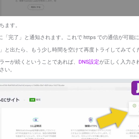
ちます。
に
「完了」と通知されます
。これで http
s
での通信が可能に
」と出たら、
もう少し時間を空けて再度トライしてみてく
ラーが続く
ということであれば、
DNS設定
が正しく入力さ
さい。