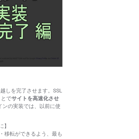
っ越しを完了させます。
SSL
ことで
サイトを高速化させ
ラグインの実装では、以前に使
に】
・移転ができるよう、最も