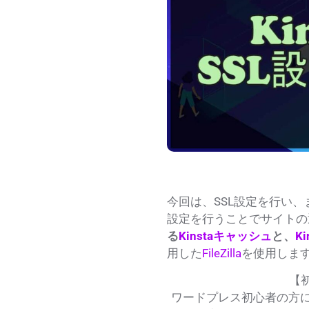
今回は、SSL設定を行い、
設定を行うことでサイトの通信
る
Kinstaキャッシュ
と、
Ki
用した
FileZilla
を使用しま
【
ワードプレス初心者の方