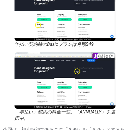
年払い契約時のBasicプランは月額$49
「年払い」契約の料金一覧。「ANNUALLY」を選
択中。
今回は、初期契約であるこの「＄99」を「＄79」とするた