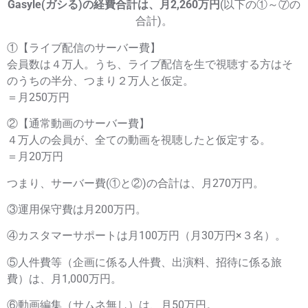
Gasyle(ガシる)の経費合計は、月2,260万円
(以下の①～⑦の
合計)。
①【ライブ配信のサーバー費】
会員数は４万人。うち、ライブ配信を生で視聴する方はそ
のうちの半分、つまり２万人と仮定。
＝月250万円
②【通常動画のサーバー費】
４万人の会員が、全ての動画を視聴したと仮定する。
＝月20万円
つまり、サーバー費(①と②)の合計は、月270万円。
③運用保守費は月200万円。
④カスタマーサポートは月100万円（月30万円×３名）。
⑤人件費等（企画に係る人件費、出演料、招待に係る旅
費）は、月1,000万円。
⑥動画編集（サムネ無し）は、月50万円。