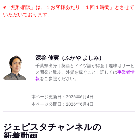
※「無料相談」は、１お客様あたり「１回１時間」とさせて
いただいております。
This
field
should
be left
blank
深谷 佳実（ふかや よしみ）
千葉県出身｜英語とドイツ語が得意｜趣味はサービ
ス開発と散歩、外貨を稼ぐこと｜詳しくは
事業者情
報
をご参照ください。
本ページ更新日：
2026年6月4日
本ページ公開日：
2026年6月4日
ジェピスタチャンネルの
新着動画