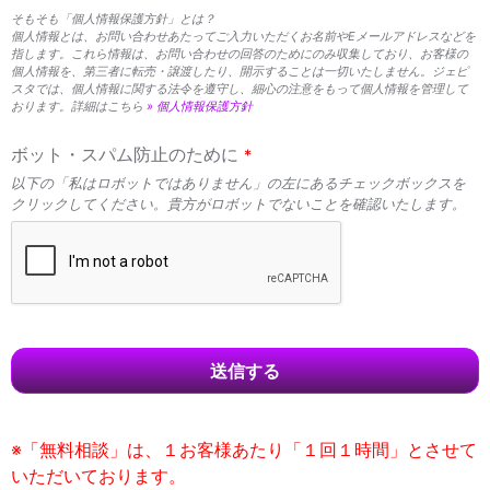
そもそも「個人情報保護方針」とは？
個人情報とは、お問い合わせあたってご入力いただくお名前やEメールアドレスなどを
指します。これら情報は、お問い合わせの回答のためにのみ収集しており、お客様の
個人情報を、第三者に転売・譲渡したり、開示することは一切いたしません。ジェピ
スタでは、個人情報に関する法令を遵守し、細心の注意をもって個人情報を管理して
おります。詳細はこちら
» 個人情報保護方針
ボット・スパム防止のために
*
以下の「私はロボットではありません」の左にあるチェックボックスを
クリックしてください。貴方がロボットでないことを確認いたします。
送信する
※「無料相談」は、１お客様あたり「１回１時間」とさせて
いただいております。